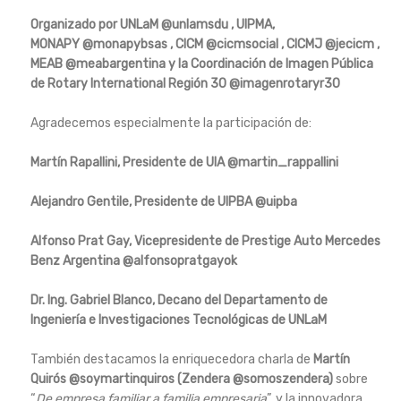
Organizado por UNLaM
@unlamsdu
, UIPMA,
MONAPY
@monapybsas
, CICM
@cicmsocial
, CICMJ
@jecicm
,
MEAB
@meabargentina
y la Coordinación de Imagen Pública
de Rotary International Región 30
@imagenrotaryr30
Agradecemos especialmente la participación de:
Martín Rapallini, Presidente de UIA
@martin_rappallini
Alejandro Gentile, Presidente de UIPBA
@uipba
Alfonso Prat Gay, Vicepresidente de Prestige Auto Mercedes
Benz Argentina
@alfonsopratgayok
Dr. Ing. Gabriel Blanco, Decano del Departamento de
Ingeniería e Investigaciones Tecnológicas de UNLaM
También destacamos la enriquecedora charla de
Martín
Quirós
@soymartinquiros
(Zendera
@somoszendera
)
sobre
“
De empresa familiar a familia empresaria
”, y la innovadora